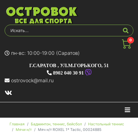
0
пн-вс: 10:00-19:00 (Саратов)
Г.САРАТОВ
,
УЛ.М.ГОРЬКОГО, 51
8902 040 30 91
ostrovock@mail.ru
На
Главная
Бадминтон, теннис, бейсбол
Настольный теннис
Мячи н/т
Мяч н/т ROXEL 1* Tactic, 00024885