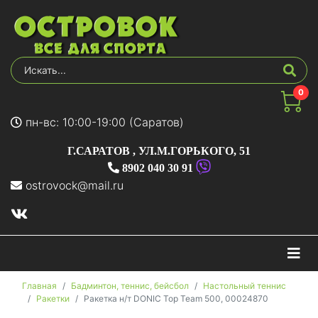
0
пн-вс: 10:00-19:00 (Саратов)
Г.САРАТОВ
,
УЛ.М.ГОРЬКОГО, 51
8902 040 30 91
ostrovock@mail.ru
На
Главная
Бадминтон, теннис, бейсбол
Настольный теннис
Ракетки
Ракетка н/т DONIC Top Team 500, 00024870