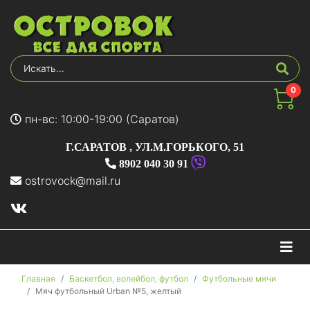
0
пн-вс: 10:00-19:00 (Саратов)
Г.САРАТОВ
,
УЛ.М.ГОРЬКОГО, 51
8902 040 30 91
ostrovock@mail.ru
На
Главная
Баскетбол, волейбол, футбол
Футбольные мячи
Мяч футбольный Urban №5, желтый