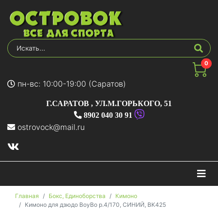
0
пн-вс: 10:00-19:00 (Саратов)
Г.САРАТОВ
,
УЛ.М.ГОРЬКОГО, 51
8902 040 30 91
ostrovock@mail.ru
На
Главная
Бокс, Единоборства
Кимоно
Кимоно для дзюдо BoyBo р.4/170, СИНИЙ, BK425