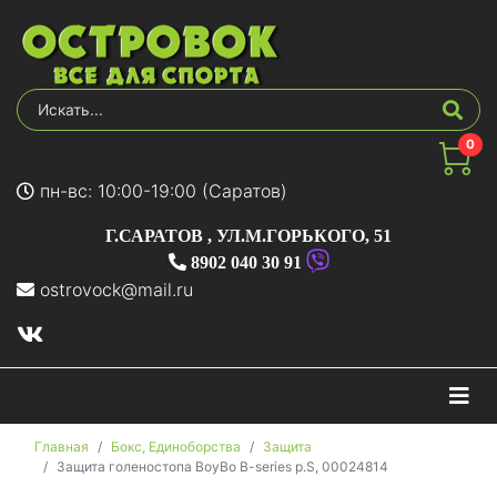
0
пн-вс: 10:00-19:00 (Саратов)
Г.САРАТОВ
,
УЛ.М.ГОРЬКОГО, 51
8902 040 30 91
ostrovock@mail.ru
На
Главная
Бокс, Единоборства
Защита
Защита голеностопа BoyBo B-series р.S, 00024814