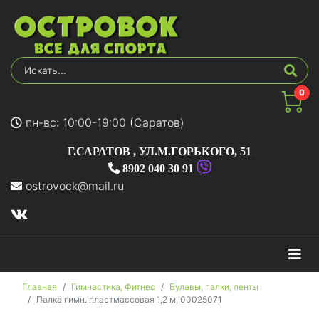
0
пн-вс: 10:00-19:00 (Саратов)
Г.САРАТОВ
,
УЛ.М.ГОРЬКОГО, 51
8902 040 30 91
ostrovock@mail.ru
На
Главная
Гимнастика, Фитнес
Булавы, палки, ленты
Палка гимн. пластмассовая 1,2 м, 00025071