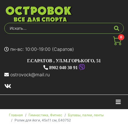
0
пн-вс: 10:00-19:00 (Саратов)
Г.САРАТОВ
,
УЛ.М.ГОРЬКОГО, 51
8902 040 30 91
ostrovock@mail.ru
На
Главная
Гимнастика, Фитнес
Булавы, палки, ленты
Ролик для йоги, 45x11 см, E40752