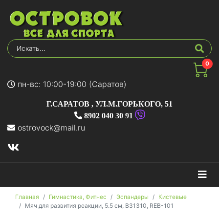
0
пн-вс: 10:00-19:00 (Саратов)
Г.САРАТОВ
,
УЛ.М.ГОРЬКОГО, 51
8902 040 30 91
ostrovock@mail.ru
На
Главная
Гимнастика, Фитнес
Эспандеры
Кистевые
Мяч для развития реакции, 5.5 см, B31310, REB-101