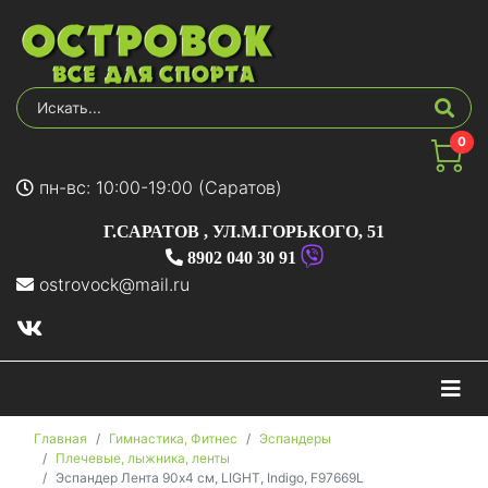
0
пн-вс: 10:00-19:00 (Саратов)
Г.САРАТОВ
,
УЛ.М.ГОРЬКОГО, 51
8902 040 30 91
ostrovock@mail.ru
На
Главная
Гимнастика, Фитнес
Эспандеры
Плечевые, лыжника, ленты
Эспандер Лента 90x4 см, LIGHT, Indigo, F97669L