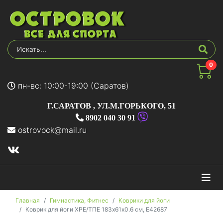
0
пн-вс: 10:00-19:00 (Саратов)
Г.САРАТОВ
,
УЛ.М.ГОРЬКОГО, 51
8902 040 30 91
ostrovock@mail.ru
На
Главная
Гимнастика, Фитнес
Коврики для йоги
Коврик для йоги XPE/ТПЕ 183х61х0.6 см, E42687