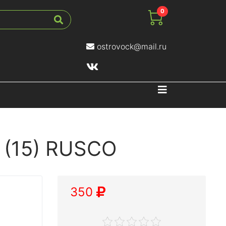
0
ostrovock@mail.ru
Навигация
 (15) RUSCO
350