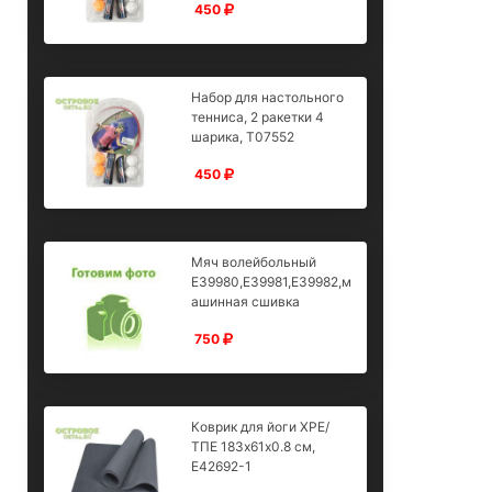
450
Набор для настольного
тенниса, 2 ракетки 4
шарика, T07552
450
Мяч волейбольный
E39980,E39981,E39982,м
ашинная сшивка
750
Коврик для йоги XPE/
ТПЕ 183х61х0.8 см,
E42692-1