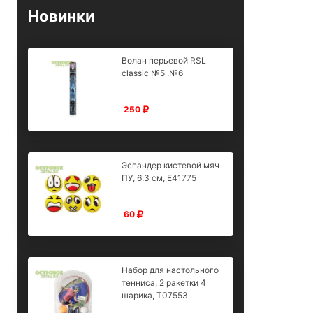
Новинки
Волан перьевой RSL
classic №5 .№6
250
Эспандер кистевой мяч
ПУ, 6.3 см, E41775
60
Набор для настольного
тенниса, 2 ракетки 4
шарика, T07553