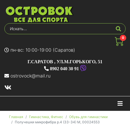
0
пн-вс: 10:00-19:00 (Саратов)
Г.САРАТОВ
,
УЛ.М.ГОРЬКОГО, 51
8902 040 30 91
ostrovock@mail.ru
На
Главная
Гимнастика, Фитнес
Обувь для гимнастики
Получешки микрофибра р.4 (33-34) M, 00024553