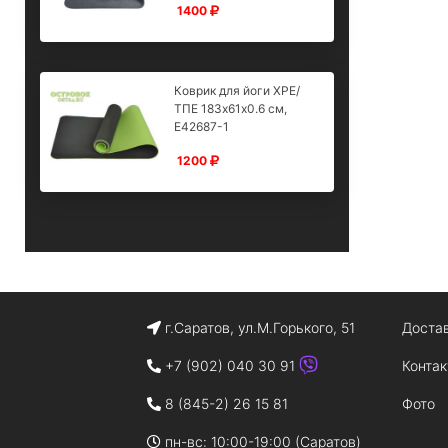
1400
Коврик для йоги XPE/
ТПЕ 183х61х0.6 см,
E42687-1
1200
г.Саратов, ул.М.Горького, 51
Доста
+7 (902) 040 30 91
Конта
8 (845-2) 26 15 81
Фото
пн-вс: 10:00-19:00 (Саратов)