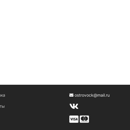
вка
ostrovock@mail.ru
кты