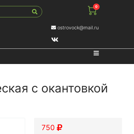
0
ostrovock@mail.ru
Навигация
1
ская с окантовкой
750