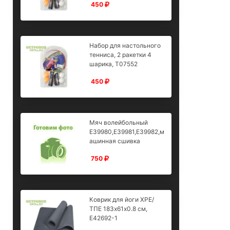
450
Набор для настольного
тенниса, 2 ракетки 4
шарика, T07552
450
Мяч волейбольный
E39980,E39981,E39982,м
ашинная сшивка
750
Коврик для йоги XPE/
ТПЕ 183х61х0.8 см,
E42692-1