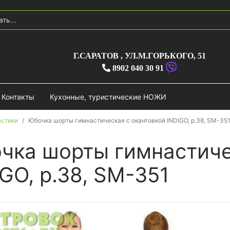
Г.САРАТОВ
,
УЛ.М.ГОРЬКОГО, 51
8902 040 30 91
Контакты
Кухонные, туристические НОЖИ
астики
Юбочка шорты гимнастическая с окантовкой INDIGO, р.38, SM-35
чка шорты гимнастиче
GO, р.38, SM-351