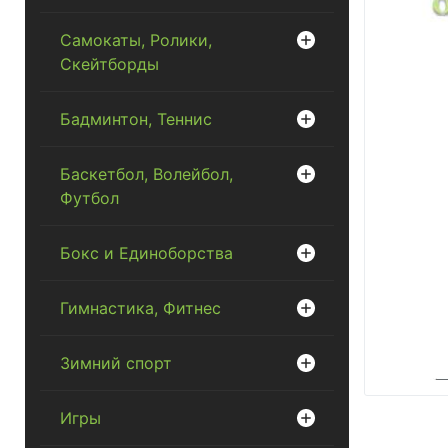
Самокаты, Ролики,
Скейтборды
Бадминтон, Теннис
Баскетбол, Волейбол,
Футбол
Бокс и Единоборства
Гимнастика, Фитнес
Зимний спорт
Игры