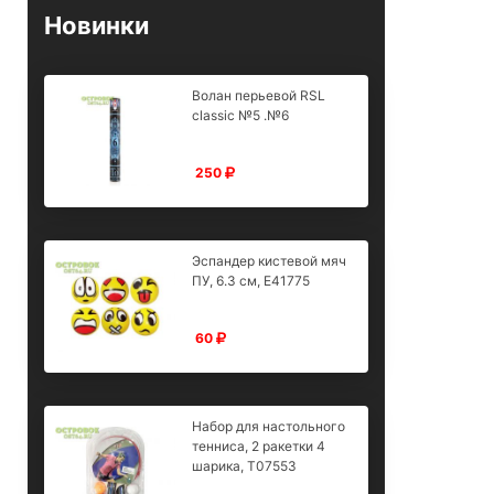
Новинки
Волан перьевой RSL
classic №5 .№6
250
Эспандер кистевой мяч
ПУ, 6.3 см, E41775
60
Набор для настольного
тенниса, 2 ракетки 4
шарика, T07553