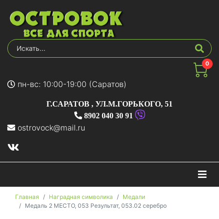
0
пн-вс: 10:00-19:00 (Саратов)
Г.САРАТОВ
,
УЛ.М.ГОРЬКОГО, 51
8902 040 30 91
ostrovock@mail.ru
На
Главная
Наградная символика
Медали
Медаль 2 МЕСТО, 053 Результат, 053.02 серебро