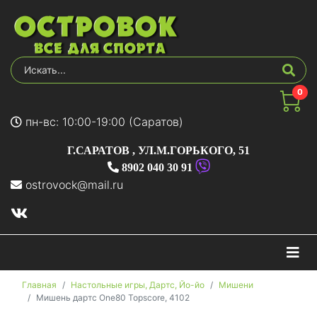
0
пн-вс: 10:00-19:00 (Саратов)
Г.САРАТОВ
,
УЛ.М.ГОРЬКОГО, 51
8902 040 30 91
ostrovock@mail.ru
На
Главная
Настольные игры, Дартс, Йо-йо
Мишени
Мишень дартс One80 Topscore, 4102