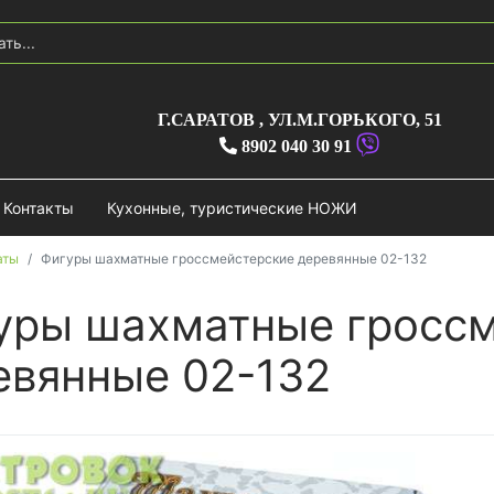
Г.САРАТОВ
,
УЛ.М.ГОРЬКОГО, 51
8902 040 30 91
Контакты
Кухонные, туристические НОЖИ
аты
Фигуры шахматные гроссмейстерские деревянные 02-132
уры шахматные гроссм
евянные 02-132