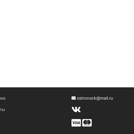
вка
ostrovock@mail.ru
кты