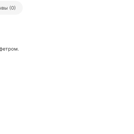
вы (0)
фетром.