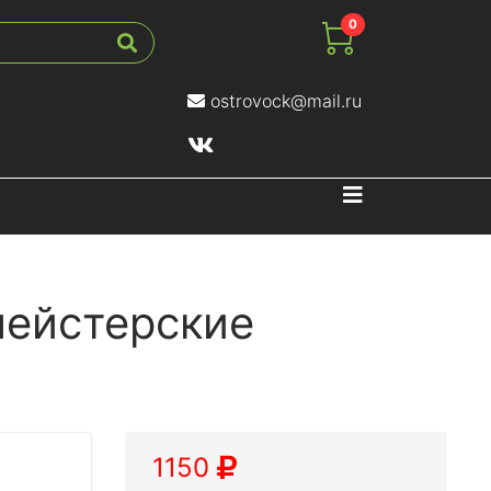
0
ostrovock@mail.ru
Навигация
ейстерские
1150