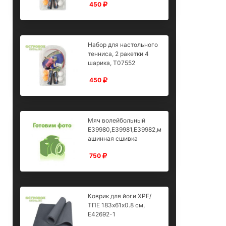
450
Набор для настольного
тенниса, 2 ракетки 4
шарика, T07552
450
Мяч волейбольный
E39980,E39981,E39982,м
ашинная сшивка
750
Коврик для йоги XPE/
ТПЕ 183х61х0.8 см,
E42692-1