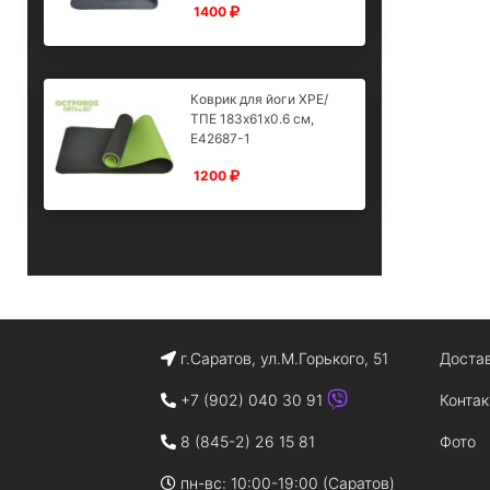
1400
Коврик для йоги XPE/
ТПЕ 183х61х0.6 см,
E42687-1
1200
г.Саратов, ул.М.Горького, 51
Доста
+7 (902) 040 30 91
Конта
8 (845-2) 26 15 81
Фото
пн-вс: 10:00-19:00 (Саратов)