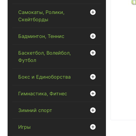
Самокаты, Ролики,
Скейтборды
Бадминтон, Теннис
Баскетбол, Волейбол,
Футбол
Бокс и Единоборства
Гимнастика, Фитнес
Зимний спорт
Игры