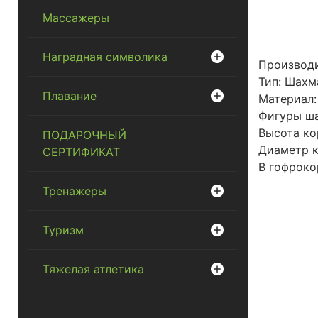
Массажеры
Наградная символика
Производи
Тип: Шахм
Плавание
Материал:
Фигуры ша
Высота ко
ПОДАРОЧНЫЙ
Диаметр к
СЕРТИФИКАТ
В гофроко
Тренажеры
Туризм
Тяжелая атлетика