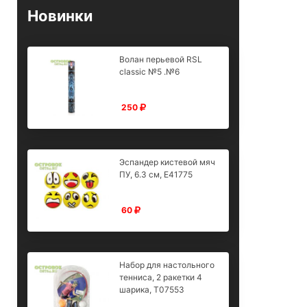
Новинки
Волан перьевой RSL
classic №5 .№6
250
Эспандер кистевой мяч
ПУ, 6.3 см, E41775
60
Набор для настольного
тенниса, 2 ракетки 4
шарика, T07553