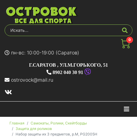
0
пн-вс: 10:00-19:00 (Саратов)
Г.САРАТОВ
,
УЛ.М.ГОРЬКОГО, 51
8902 040 30 91
ostrovock@mail.ru
На
Главная
Самокаты, Ролики, Скейтборды
Защита для роликов
Набор защиты их 3 предметов, р.M, PG2005H