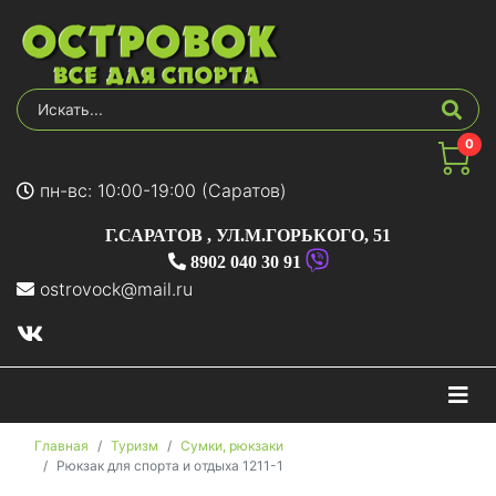
0
пн-вс: 10:00-19:00 (Саратов)
Г.САРАТОВ
,
УЛ.М.ГОРЬКОГО, 51
8902 040 30 91
ostrovock@mail.ru
На
Главная
Туризм
Сумки, рюкзаки
Рюкзак для спорта и отдыха 1211-1