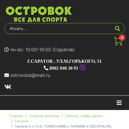
0
пн-вс: 10:00-19:00 (Саратов)
Г.САРАТОВ
,
УЛ.М.ГОРЬКОГО, 51
8902 040 30 91
ostrovock@mail.ru
На
Главная
Тяжелая атлетика
Гантели, грифы, диски
Гантели
Гантели 2 х 1.5 кг TONEDUMBELL NYAMBA Х DECATHLON,