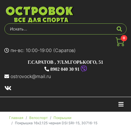
0
пн-вс: 10:00-19:00 (Саратов)
Г.САРАТОВ
,
УЛ.М.ГОРЬКОГО, 51
8902 040 30 91
ostrovock@mail.ru
На
Главная
Велоспорт
Покрышки
Покрышка 16x2.125 черная DSI SRI-15, 30716-15